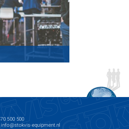
570 500 500
:
info@stokvis-equipment.nl