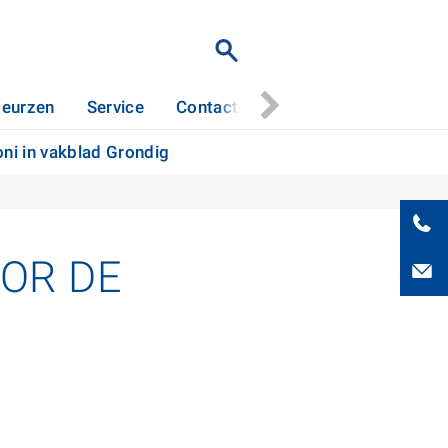
eurzen
Service
Contact
Stertil Patents
oni in vakblad Grondig
OR DE